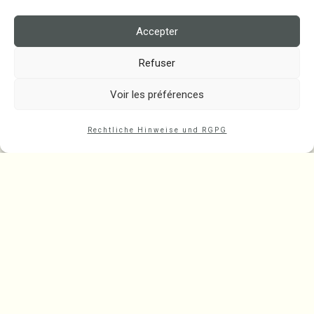
Accepter
Refuser
Voir les préférences
Rechtliche Hinweise und RGPG
Zwei Schlafzimmer
2 bis 4 Personen
110 Quadratmeter
Ihr Ferienhaus in Labeaume